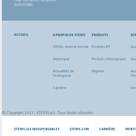
FIND THE MOST FREQUENT
QUESTIONS
ACCUEIL
À PROPOS DE STERIS
PRODUITS
SE
STERIS dans le monde
Produits IPT
Qua
Historique
Produits chirurgicaux
Ass
Actualités de
Hôpital
Ass
l'entreprise
l'i
Carrière
Ges
© Copyright 2017, STERIS plc. Tous droits réservés.
STERIS LES INDISPENSABLES
STERIS.COM
CARRIÈRE
MENTI