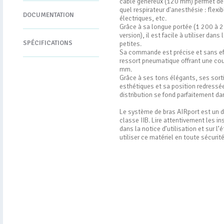
câble généreux (120 mm) permet de 
quel respirateur d'anesthésie : flexi
DOCUMENTATION
électriques, etc.
Grâce à sa longue portée (1 200 à 
version), il est facile à utiliser dan
SPÉCIFICATIONS
petites.
Sa commande est précise et sans ef
ressort pneumatique offrant une cou
mm.
Grâce à ses tons élégants, ses sort
esthétiques et sa position redressée
distribution se fond parfaitement da
Le système de bras AIRport est un d
classe IIB. Lire attentivement les in
dans la notice d’utilisation et sur l’
utiliser ce matériel en toute sécurité